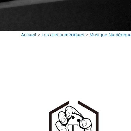
Accueil
>
Les arts numériques
>
Musique Numériqu