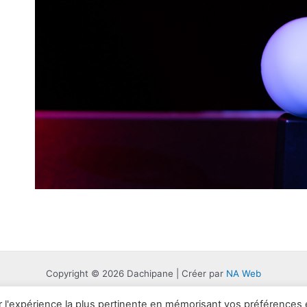
Copyright © 2026 Dachipane | Créer par
NA Web
ir l'expérience la plus pertinente en mémorisant vos préférences 